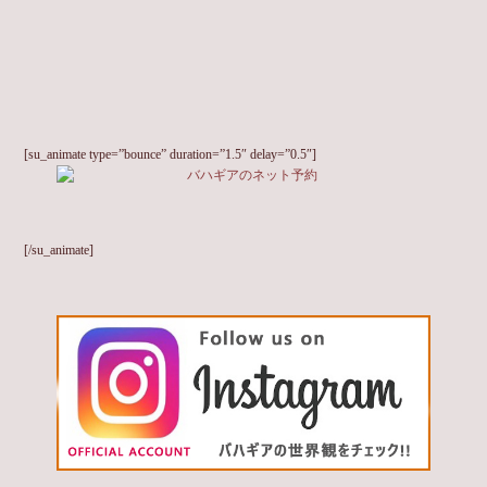
[su_animate type=”bounce” duration=”1.5″ delay=”0.5″]
[/su_animate]