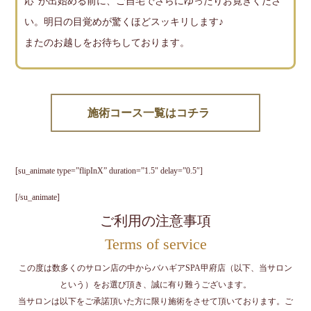
応”が出始める前に、ご自宅でさらにゆったりお寛ぎくださ
い。明日の目覚めが驚くほどスッキリします♪
またのお越しをお待ちしております。
施術コース一覧はコチラ
[su_animate type=”flipInX” duration=”1.5″ delay=”0.5″]
[/su_animate]
ご利用の注意事項
Terms of service
この度は数多くのサロン店の中からバハギアSPA甲府店（以下、当サロン
という）をお選び頂き、誠に有り難うございます。
当サロンは以下をご承諾頂いた方に限り施術をさせて頂いております。ご