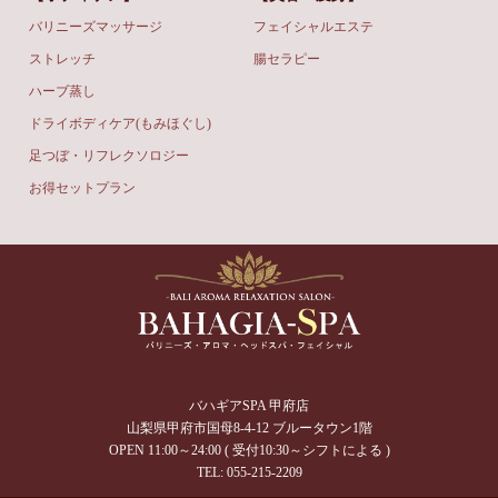
バリニーズマッサージ
フェイシャルエステ
ストレッチ
腸セラピー
ハーブ蒸し
ドライボディケア(もみほぐし)
足つぼ・リフレクソロジー
お得セットプラン
バハギアSPA 甲府店
山梨県甲府市国母8-4-12 ブルータウン1階
OPEN 11:00～24:00 ( 受付10:30～シフトによる )
TEL: 055-215-2209